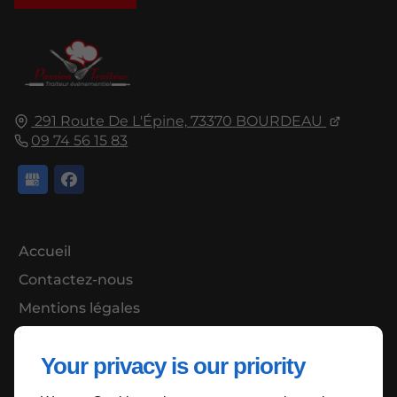
291 Route De L'Épine,
73370
BOURDEAU
09 74 56 15 83
Accueil
Contactez-nous
Mentions légales
Plan du site
Your privacy is our priority